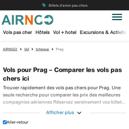
local_offer
Billets d'avion pas chers
Vols pas cher
Hôtels
Vol + hotel
Excursions & Activités
AIRNGO
Vol
tcheque
Prag
Vols pour Prag – Comparer les vols pas
chers ici
Trouver rapidement des vols pas chers pour Prag. Une
seule recherche pour comparer les prix des meilleures
compagnies aériennes Réservez sereinement vos billets
d’avion sur Airngo – profitez de notre offre étendue de
expand_more
Afficher plus
Trouver r
voyages en avion à destination du monde entier.
Aller-retour