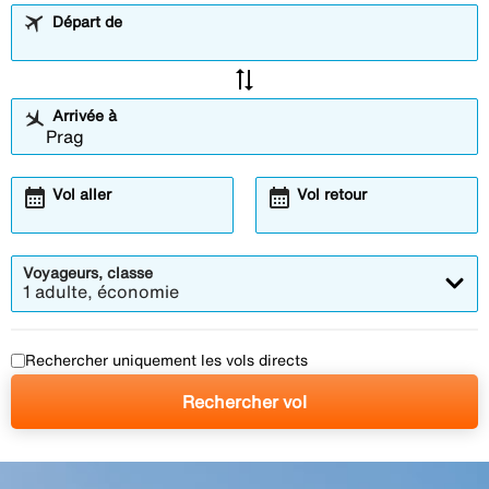
Départ de
sync_alt
Arrivée à
calendar_month
calendar_month
Vol aller
Vol retour
Voyageurs, classe
1 adulte, économie
Rechercher uniquement les vols directs
Rechercher vol