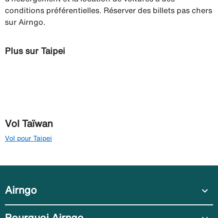
conditions préférentielles. Réserver des billets pas chers
sur Airngo.
Plus sur Taipei
Vol Taïwan
Vol pour Taipei
Airngo
expand_more
Pourquoi Airngo