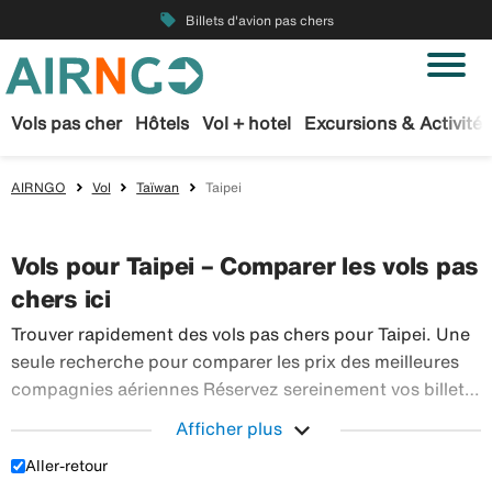
local_offer
Billets d'avion pas chers
Vols pas cher
Hôtels
Vol + hotel
Excursions & Activités
AIRNGO
Vol
Taïwan
Taipei
Vols pour Taipei – Comparer les vols pas
chers ici
Trouver rapidement des vols pas chers pour Taipei. Une
seule recherche pour comparer les prix des meilleures
compagnies aériennes Réservez sereinement vos billets
d’avion sur Airngo – profitez de notre offre étendue de
expand_more
Afficher plus
Trouver r
voyages en avion à destination du monde entier.
Aller-retour