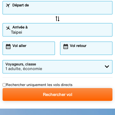
Départ de
sync_alt
Arrivée à
calendar_month
calendar_month
Vol aller
Vol retour
Voyageurs, classe
1 adulte, économie
Rechercher uniquement les vols directs
Rechercher vol