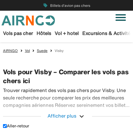
local_offer
Billets d'avion pas chers
Vols pas cher
Hôtels
Vol + hotel
Excursions & Activités
AIRNGO
Vol
Suede
Visby
Vols pour Visby – Comparer les vols pas
chers ici
Trouver rapidement des vols pas chers pour Visby. Une
seule recherche pour comparer les prix des meilleures
compagnies aériennes Réservez sereinement vos billets
d’avion sur Airngo – profitez de notre offre étendue de
expand_more
Afficher plus
Trouver r
voyages en avion à destination du monde entier.
Aller-retour