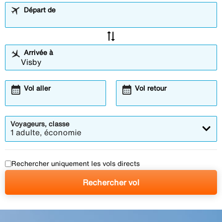
Départ de
sync_alt
Arrivée à
calendar_month
calendar_month
Vol aller
Vol retour
Voyageurs, classe
1 adulte, économie
Rechercher uniquement les vols directs
Rechercher vol