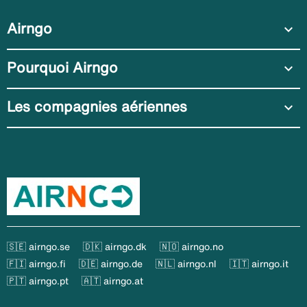
Airngo
expand_more
Pourquoi Airngo
expand_more
Les compagnies aériennes
expand_more
🇸🇪 airngo.se
🇩🇰 airngo.dk
🇳🇴 airngo.no
🇫🇮 airngo.fi
🇩🇪 airngo.de
🇳🇱 airngo.nl
🇮🇹 airngo.it
🇵🇹 airngo.pt
🇦🇹 airngo.at