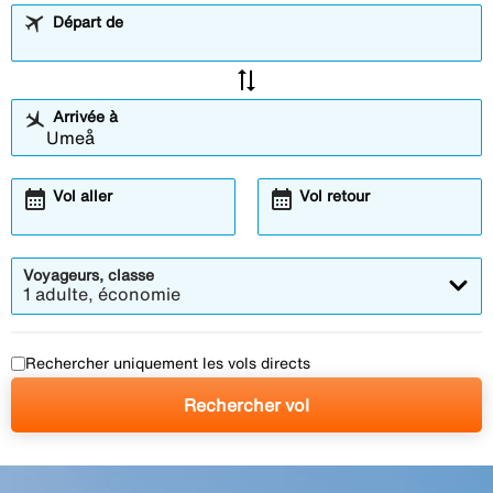
Départ de
sync_alt
Arrivée à
calendar_month
calendar_month
Vol aller
Vol retour
Voyageurs, classe
1 adulte, économie
Rechercher uniquement les vols directs
Rechercher vol