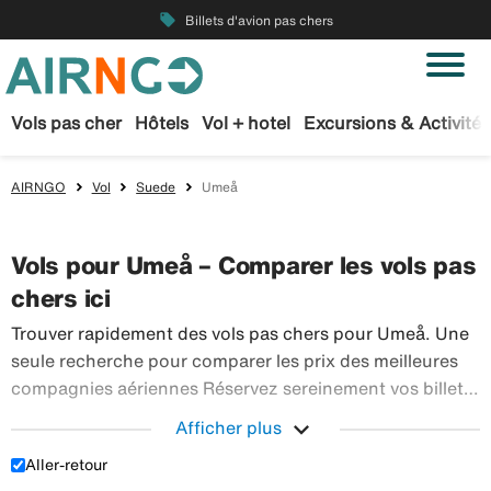
local_offer
Billets d'avion pas chers
Vols pas cher
Hôtels
Vol + hotel
Excursions & Activités
AIRNGO
Vol
Suede
Umeå
Vols pour Umeå – Comparer les vols pas
chers ici
Trouver rapidement des vols pas chers pour Umeå. Une
seule recherche pour comparer les prix des meilleures
compagnies aériennes Réservez sereinement vos billets
d’avion sur Airngo – profitez de notre offre étendue de
expand_more
Afficher plus
Trouver r
voyages en avion à destination du monde entier.
Aller-retour