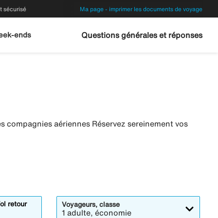
 sécurisé
Ma page - imprimer les documents de voyage
eek-ends
Questions générales et réponses
res compagnies aériennes Réservez sereinement vos
ol retour
Voyageurs, classe
1 adulte, économie