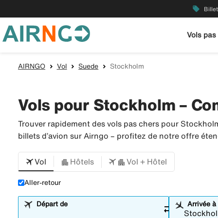
local_offer
Bille
Vols pas
AIRNGO
Vol
Suede
Stockholm
Vols pour Stockholm – Com
Trouver rapidement des vols pas chers pour Stockhol
billets d’avion sur Airngo – profitez de notre offre é
Vol
Hôtels
Vol + Hôtel
Aller-retour
Départ de
Arrivée à
sync_alt