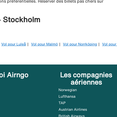
ns préférentielles. Réserver des billets pas chers sur
 - Stockholm
Vol pour Luleå
Vol pour Malmö
Vol pour Norrköping
Vol pour
oi Airngo
Les compagnies
aériennes
Norwegian
Lufthansa
TAP
Austrian Airlines
British Airways