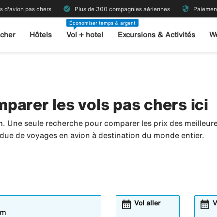
check_circle
security
ts d'avion pas chers
Plus de 300 compagnies aériennes
Paiement
Économiser temps & argent
 cher
Hôtels
Vol + hotel
Excursions & Activités
W
parer les vols pas chers ici
m. Une seule recherche pour comparer les prix des meilleu
tendue de voyages en avion à destination du monde entier.
calendar_month
calendar_month
Vol aller
V