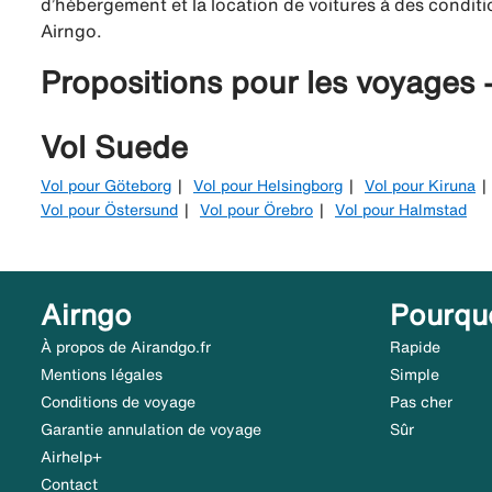
d’hébergement et la location de voitures à des conditio
Airngo.
Propositions pour les voyages
Vol Suede
Vol pour Göteborg
Vol pour Helsingborg
Vol pour Kiruna
Vol pour Östersund
Vol pour Örebro
Vol pour Halmstad
Airngo
Pourqu
À propos de Airandgo.fr
Rapide
Mentions légales
Simple
Conditions de voyage
Pas cher
Garantie annulation de voyage
Sûr
Airhelp+
Contact