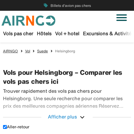
local_offer
Billets d'avion pas chers
Vols pas cher
Hôtels
Vol + hotel
Excursions & Activités
AIRNGO
Vol
Suede
Helsingborg
Vols pour Helsingborg – Comparer les
vols pas chers ici
Trouver rapidement des vols pas chers pour
Helsingborg. Une seule recherche pour comparer les
prix des meilleures compagnies aériennes Réservez
sereinement vos billets d’avion sur Airngo – profitez de
expand_more
Afficher plus
notre offre étendue de voyages en avion à destination
Aller-retour
Trouver rapidement des vols pas chers po
du monde entier.