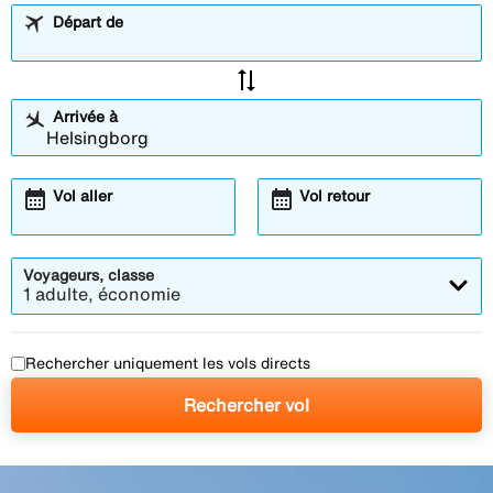
Départ de
sync_alt
Arrivée à
calendar_month
calendar_month
Vol aller
Vol retour
Voyageurs, classe
1 adulte, économie
Rechercher uniquement les vols directs
Rechercher vol