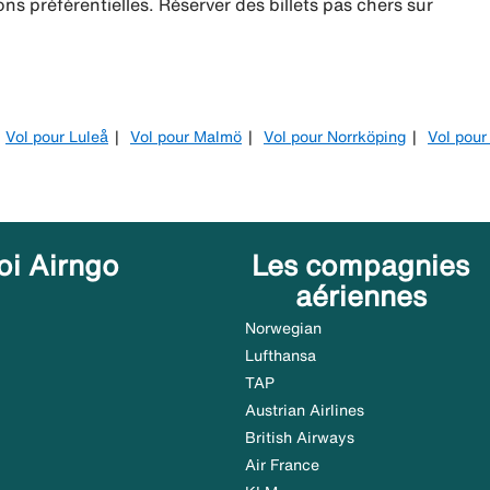
ns préférentielles. Réserver des billets pas chers sur
Vol pour Luleå
Vol pour Malmö
Vol pour Norrköping
Vol pour
oi Airngo
Les compagnies
aériennes
Norwegian
Lufthansa
TAP
Austrian Airlines
British Airways
Air France