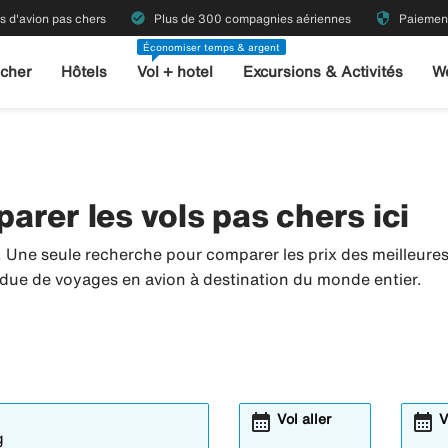
check_circle
security
ts d'avion pas chers
Plus de 300 compagnies aériennes
Paiement
Économiser temps & argent
 cher
Hôtels
Vol + hotel
Excursions & Activités
W
rer les vols pas chers ici
. Une seule recherche pour comparer les prix des meilleur
tendue de voyages en avion à destination du monde entier.
calendar_month
calendar_month
Vol aller
V