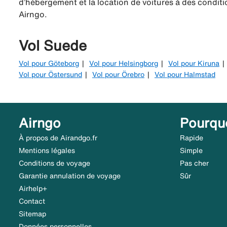
d’hébergement et la location de voitures à des conditio
Airngo.
Vol Suede
Vol pour Göteborg
Vol pour Helsingborg
Vol pour Kiruna
Vol pour Östersund
Vol pour Örebro
Vol pour Halmstad
Airngo
Pourqu
À propos de Airandgo.fr
Rapide
Mentions légales
Simple
Conditions de voyage
Pas cher
Garantie annulation de voyage
Sûr
Airhelp+
Contact
Sitemap
Données personnelles