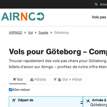
local_offer
Bille
Vols pas
AIRNGO
Vol
Suede
Göteborg
Vols pour Göteborg – Compa
Trouver rapidement des vols pas chers pour Göteborg
billets d’avion sur Airngo – profitez de notre offre é
Vol
Hôtels
Vol + Hôtel
Aller-retour
Départ de
Arrivée à
sync_alt