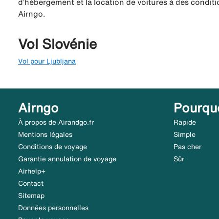
d’hébergement et la location de voitures à des conditio
Airngo.
Vol Slovénie
Vol pour Ljubljana
Airngo
Pourqu
À propos de Airandgo.fr
Rapide
Mentions légales
Simple
Conditions de voyage
Pas cher
Garantie annulation de voyage
Sûr
Airhelp+
Contact
Sitemap
Données personnelles