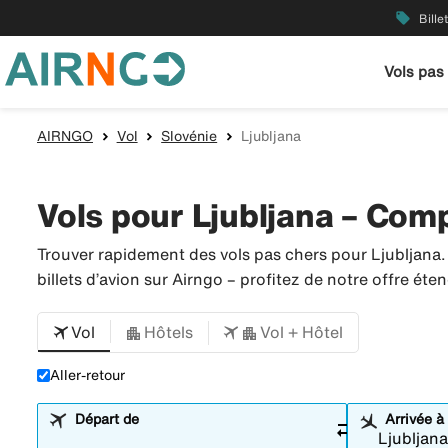
local_offer
Bille
Vols pas
AIRNGO
Vol
Slovénie
Ljubljana
Vols pour Ljubljana – Comp
Trouver rapidement des vols pas chers pour Ljubljana
billets d’avion sur Airngo – profitez de notre offre é
Vol
Hôtels
Vol + Hôtel
Aller-retour
Départ de
Arrivée à
sync_alt