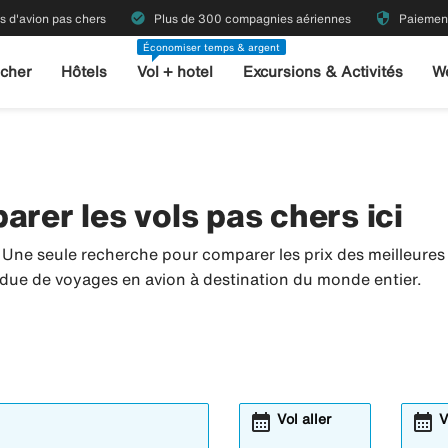
check_circle
security
ts d'avion pas chers
Plus de 300 compagnies aériennes
Paiement
Économiser temps & argent
 cher
Hôtels
Vol + hotel
Excursions & Activités
W
arer les vols pas chers ici
. Une seule recherche pour comparer les prix des meilleur
tendue de voyages en avion à destination du monde entier.
calendar_month
calendar_month
Vol aller
V