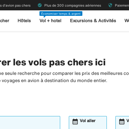
check_circle
security
ts d'avion pas chers
Plus de 300 compagnies aériennes
Paiement
Économiser temps & argent
 cher
Hôtels
Vol + hotel
Excursions & Activités
W
r les vols pas chers ici
ne seule recherche pour comparer les prix des meilleures c
de voyages en avion à destination du monde entier.
calendar_month
calendar_month
Vol aller
V