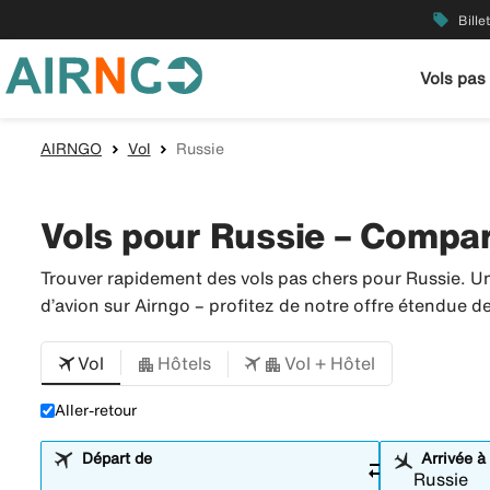
local_offer
Bille
Vols pas
AIRNGO
Vol
Russie
Vols pour Russie – Compare
Trouver rapidement des vols pas chers pour Russie. U
d’avion sur Airngo – profitez de notre offre étendue 
Vol
Hôtels
Vol + Hôtel
Aller-retour
Départ de
Arrivée à
sync_alt