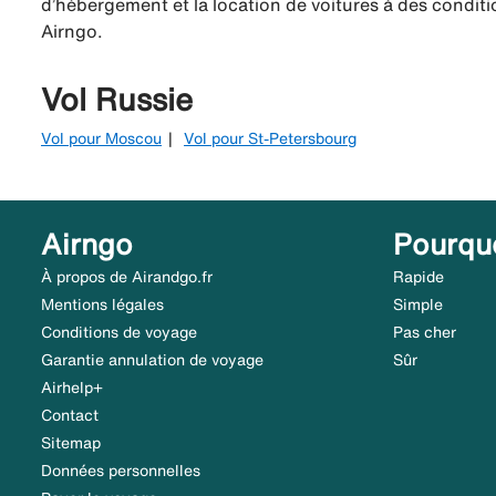
d’hébergement et la location de voitures à des conditio
Airngo.
Vol Russie
Vol pour Moscou
Vol pour St-Petersbourg
Airngo
Pourqu
À propos de Airandgo.fr
Rapide
Mentions légales
Simple
Conditions de voyage
Pas cher
Garantie annulation de voyage
Sûr
Airhelp+
Contact
Sitemap
Données personnelles