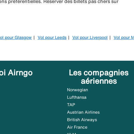
ns préférentielles. Réserver des billets pas chers sur
ol pour Glasgow
Vol pour Leeds
Vol pour Liverpool
Vol pour 
oi Airngo
Les compagnies
aériennes
Norwegian
Lufthansa
TAP
Austrian Airlines
British Airways
Air France