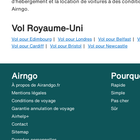
d’hébergement et la location de voitures à des conditio
Airngo.
Vol Royaume-Uni
Vol pour Edimbourg
Vol pour Londres
Vol pour Belfast
V
Vol pour Cardiff
Vol pour Bristol
Vol pour Newcastle
Airngo
Pourqu
À propos de Airandgo.fr
Rapide
Mentions légales
Simple
Conditions de voyage
Pas cher
Garantie annulation de voyage
Sûr
Airhelp+
Contact
Sitemap
Données personnelles