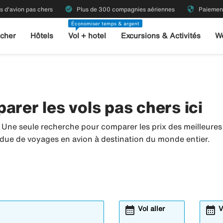
check_circle
security
ts d'avion pas chers
Plus de 300 compagnies aériennes
Paiement
Économiser temps & argent
 cher
Hôtels
Vol + hotel
Excursions & Activités
W
arer les vols pas chers ici
. Une seule recherche pour comparer les prix des meilleur
tendue de voyages en avion à destination du monde entier.
calendar_month
calendar_month
Vol aller
V