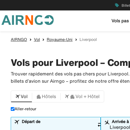
local_offer
Bille
Vols pas
AIRNGO
Vol
Royaume-Uni
Liverpool
Vols pour Liverpool – Comp
Trouver rapidement des vols pas chers pour Liverpool
billets d’avion sur Airngo – profitez de notre offre é
Vol
Hôtels
Vol + Hôtel
Aller-retour
Départ de
Arrivée à
sync_alt