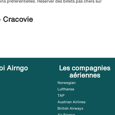
ns préférentielles. Réserver des billets pas chers sur
- Cracovie
oi Airngo
Les compagnies
aériennes
Norwegian
Lufthansa
TAP
Austrian Airlines
British Airways
Air France