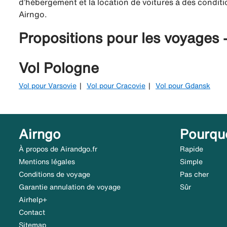
d’hébergement et la location de voitures à des conditio
Airngo.
Propositions pour les voyages 
Vol Pologne
Vol pour Varsovie
Vol pour Cracovie
Vol pour Gdansk
Airngo
Pourqu
À propos de Airandgo.fr
Rapide
Mentions légales
Simple
Conditions de voyage
Pas cher
Garantie annulation de voyage
Sûr
Airhelp+
Contact
Sitemap