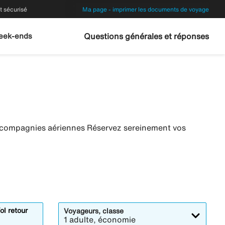
 sécurisé
Ma page - imprimer les documents de voyage
eek-ends
Questions générales et réponses
s compagnies aériennes Réservez sereinement vos
ol retour
Voyageurs, classe
1 adulte, économie