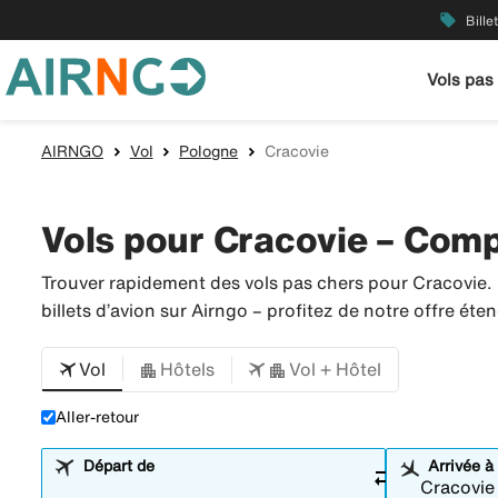
local_offer
Bille
Vols pas
AIRNGO
Vol
Pologne
Cracovie
Vols pour Cracovie – Compa
Trouver rapidement des vols pas chers pour Cracovie.
billets d’avion sur Airngo – profitez de notre offre é
Vol
Hôtels
Vol + Hôtel
Aller-retour
Départ de
Arrivée à
sync_alt