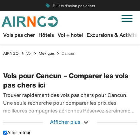
local_offer
Billets d'avion pas chers
Vols pas cher
Hôtels
Vol + hotel
Excursions & Activités
AIRNGO
Vol
Mexique
Cancun
Vols pour Cancun – Comparer les vols
pas chers ici
Trouver rapidement des vols pas chers pour Cancun.
Une seule recherche pour comparer les prix des
meilleures compagnies aériennes Réservez sereinement
vos billets d’avion sur Airngo – profitez de notre offre
expand_more
Afficher plus
étendue de voyages en avion à destination du monde
Aller-retour
Trouver rapidement des vols pas chers pour Cancun.
entier.