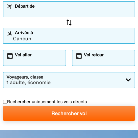
Départ de
sync_alt
Arrivée à
calendar_month
calendar_month
Vol aller
Vol retour
Voyageurs, classe
1 adulte, économie
Rechercher uniquement les vols directs
Rechercher vol