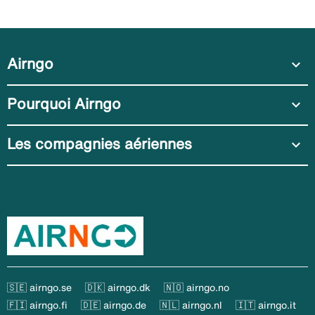
Airngo
expand_more
Pourquoi Airngo
expand_more
Les compagnies aériennes
expand_more
🇸🇪 airngo.se
🇩🇰 airngo.dk
🇳🇴 airngo.no
🇫🇮 airngo.fi
🇩🇪 airngo.de
🇳🇱 airngo.nl
🇮🇹 airngo.it