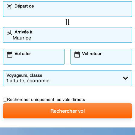
Départ de
sync_alt
Arrivée à
calendar_month
calendar_month
Vol aller
Vol retour
Voyageurs, classe
1 adulte, économie
Rechercher uniquement les vols directs
Rechercher vol