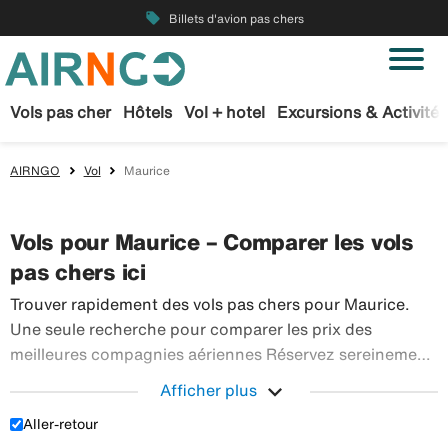
local_offer
Billets d'avion pas chers
Vols pas cher
Hôtels
Vol + hotel
Excursions & Activités
AIRNGO
Vol
Maurice
Vols pour Maurice – Comparer les vols
pas chers ici
Trouver rapidement des vols pas chers pour Maurice.
Une seule recherche pour comparer les prix des
meilleures compagnies aériennes Réservez sereinement
vos billets d’avion sur Airngo – profitez de notre offre
expand_more
Afficher plus
étendue de voyages en avion à destination du monde
Aller-retour
Trouver rapidement des vols pas chers pour Maurice
entier.