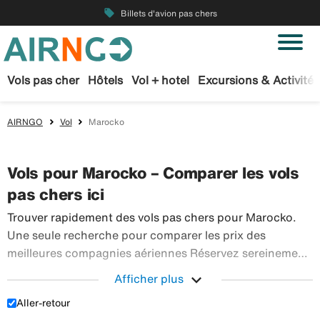
local_offer
Billets d'avion pas chers
Vols pas cher
Hôtels
Vol + hotel
Excursions & Activités
AIRNGO
Vol
Marocko
Vols pour Marocko – Comparer les vols
pas chers ici
Trouver rapidement des vols pas chers pour Marocko.
Une seule recherche pour comparer les prix des
meilleures compagnies aériennes Réservez sereinement
vos billets d’avion sur Airngo – profitez de notre offre
expand_more
Afficher plus
étendue de voyages en avion à destination du monde
Aller-retour
Trouver rapidement des vols pas chers pour Marocko
entier.