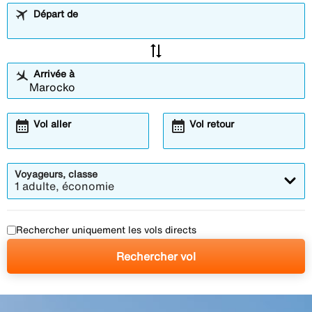
Départ de
sync_alt
Arrivée à
calendar_month
calendar_month
Vol aller
Vol retour
Voyageurs, classe
1 adulte, économie
Rechercher uniquement les vols directs
Rechercher vol