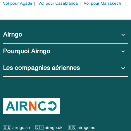
Vol pour Agadir
Vol pour Casablanca
Vol pour Marrakech
Airngo
expand_more
Pourquoi Airngo
expand_more
Les compagnies aériennes
expand_more
🇸🇪 airngo.se
🇩🇰 airngo.dk
🇳🇴 airngo.no