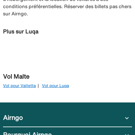
conditions préférentielles. Réserver des billets pas chers
sur Airngo.
Plus sur Luqa
Vol Malte
Vol pour Valletta
Vol pour Luqa
Airngo
expand_more
Pourquoi Airngo