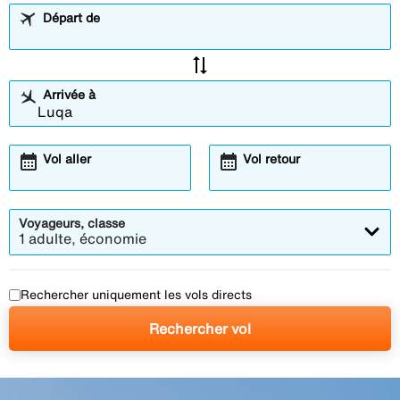
Départ de
sync_alt
Arrivée à
calendar_month
calendar_month
Vol aller
Vol retour
Voyageurs, classe
1 adulte, économie
Rechercher uniquement les vols directs
Rechercher vol