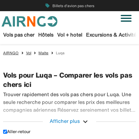
local_offer
Billets d'avion pas chers
Vols pas cher
Hôtels
Vol + hotel
Excursions & Activités
AIRNGO
Vol
Malte
Luqa
Vols pour Luqa – Comparer les vols pas
chers ici
Trouver rapidement des vols pas chers pour Luqa. Une
seule recherche pour comparer les prix des meilleures
compagnies aériennes Réservez sereinement vos billets
d’avion sur Airngo – profitez de notre offre étendue de
expand_more
Afficher plus
Trouver r
voyages en avion à destination du monde entier.
Aller-retour