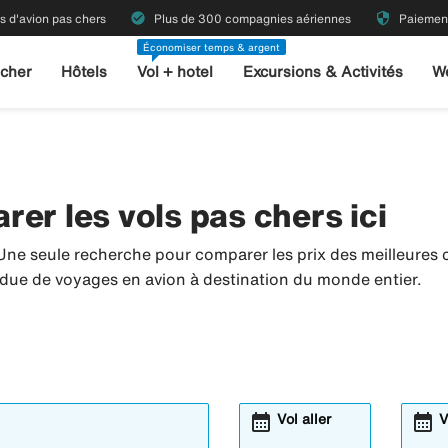
check_circle
security
ts d'avion pas chers
Plus de 300 compagnies aériennes
Paiement
Économiser temps & argent
 cher
Hôtels
Vol + hotel
Excursions & Activités
W
er les vols pas chers ici
Une seule recherche pour comparer les prix des meilleure
tendue de voyages en avion à destination du monde entier.
calendar_month
calendar_month
Vol aller
V