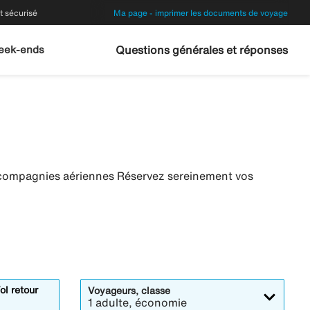
 sécurisé
Ma page - imprimer les documents de voyage
eek-ends
Questions générales et réponses
s compagnies aériennes Réservez sereinement vos
ol retour
Voyageurs, classe
1 adulte, économie