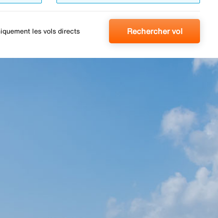
Rechercher vol
iquement les vols directs