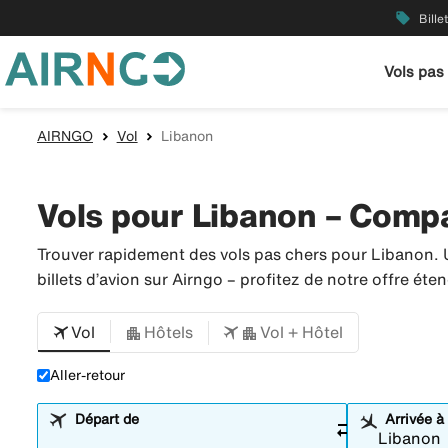
local_offer
Bille
Vols pas
AIRNGO
Vol
Libanon
Vols pour Libanon – Compar
Trouver rapidement des vols pas chers pour Libanon. 
billets d’avion sur Airngo – profitez de notre offre é
Vol
Hôtels
Vol + Hôtel
Aller-retour
Départ de
Arrivée à
sync_alt