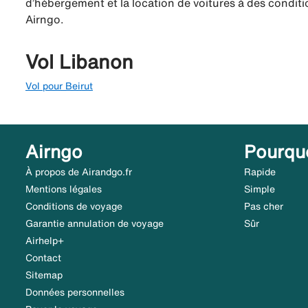
d’hébergement et la location de voitures à des conditio
Airngo.
Vol Libanon
Vol pour Beirut
Airngo
Pourqu
À propos de Airandgo.fr
Rapide
Mentions légales
Simple
Conditions de voyage
Pas cher
Garantie annulation de voyage
Sûr
Airhelp+
Contact
Sitemap
Données personnelles