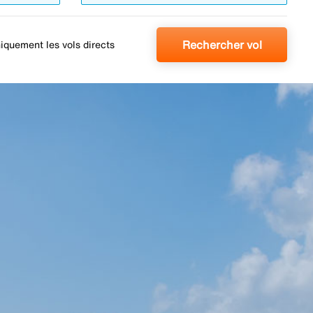
Rechercher vol
iquement les vols directs