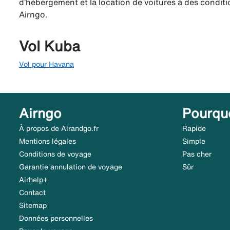
d’hébergement et la location de voitures à des conditio
Airngo.
Vol Kuba
Vol pour Havana
Airngo
Pourqu
À propos de Airandgo.fr
Rapide
Mentions légales
Simple
Conditions de voyage
Pas cher
Garantie annulation de voyage
Sûr
Airhelp+
Contact
Sitemap
Données personnelles