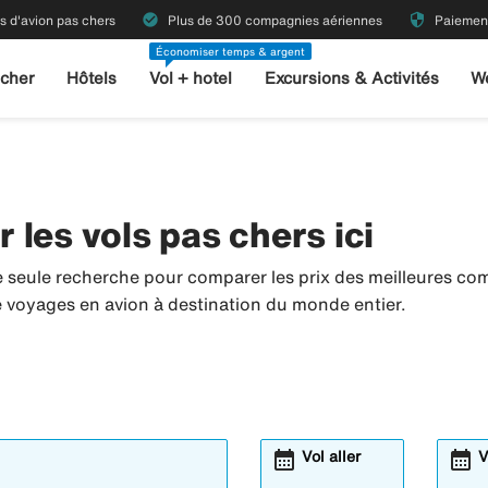
check_circle
security
ts d'avion pas chers
Plus de 300 compagnies aériennes
Paiement
Économiser temps & argent
 cher
Hôtels
Vol + hotel
Excursions & Activités
W
les vols pas chers ici
 seule recherche pour comparer les prix des meilleures co
de voyages en avion à destination du monde entier.
calendar_month
calendar_month
Vol aller
V