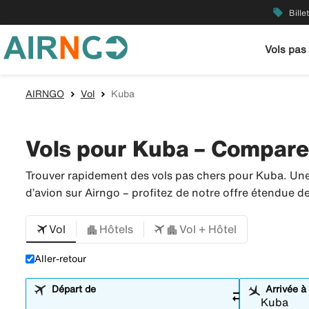
local_offer
Bille
Vols pas
AIRNGO
Vol
Kuba
Vols pour Kuba – Comparer 
Trouver rapidement des vols pas chers pour Kuba. Une
d’avion sur Airngo – profitez de notre offre étendue 
Vol
Hôtels
Vol + Hôtel
Aller-retour
Départ de
Arrivée à
sync_alt