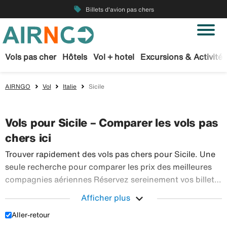
local_offer
Billets d'avion pas chers
Vols pas cher
Hôtels
Vol + hotel
Excursions & Activités
AIRNGO
Vol
Italie
Sicile
Vols pour Sicile – Comparer les vols pas
chers ici
Trouver rapidement des vols pas chers pour Sicile. Une
seule recherche pour comparer les prix des meilleures
compagnies aériennes Réservez sereinement vos billets
d’avion sur Airngo – profitez de notre offre étendue de
expand_more
Afficher plus
Trouver r
voyages en avion à destination du monde entier.
Aller-retour