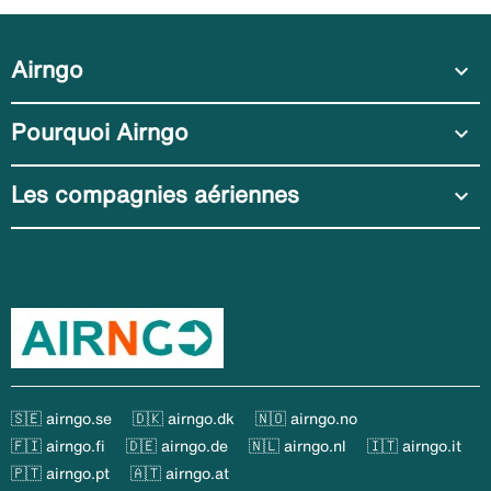
Airngo
expand_more
Pourquoi Airngo
expand_more
Les compagnies aériennes
expand_more
🇸🇪 airngo.se
🇩🇰 airngo.dk
🇳🇴 airngo.no
🇫🇮 airngo.fi
🇩🇪 airngo.de
🇳🇱 airngo.nl
🇮🇹 airngo.it
🇵🇹 airngo.pt
🇦🇹 airngo.at