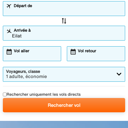
Départ de
sync_alt
Arrivée à
calendar_month
calendar_month
Vol aller
Vol retour
Voyageurs, classe
1 adulte, économie
Rechercher uniquement les vols directs
Rechercher vol