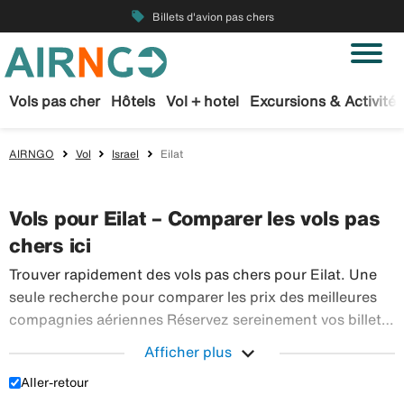
local_offer
Billets d'avion pas chers
Vols pas cher
Hôtels
Vol + hotel
Excursions & Activités
AIRNGO
Vol
Israel
Eilat
Vols pour Eilat – Comparer les vols pas
chers ici
Trouver rapidement des vols pas chers pour Eilat. Une
seule recherche pour comparer les prix des meilleures
compagnies aériennes Réservez sereinement vos billets
d’avion sur Airngo – profitez de notre offre étendue de
expand_more
Afficher plus
Trouver r
voyages en avion à destination du monde entier.
Aller-retour