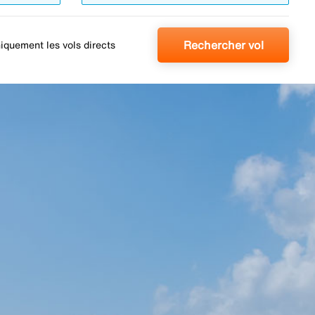
Rechercher vol
iquement les vols directs