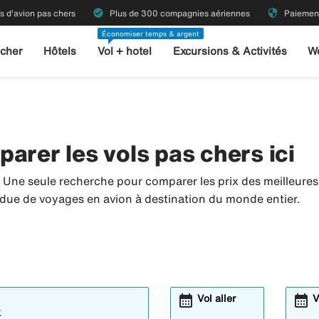
check_circle
security
ts d'avion pas chers
Plus de 300 compagnies aériennes
Paiement
Économiser temps & argent
 cher
Hôtels
Vol + hotel
Excursions & Activités
W
arer les vols pas chers ici
. Une seule recherche pour comparer les prix des meilleur
tendue de voyages en avion à destination du monde entier.
calendar_month
calendar_month
Vol aller
V