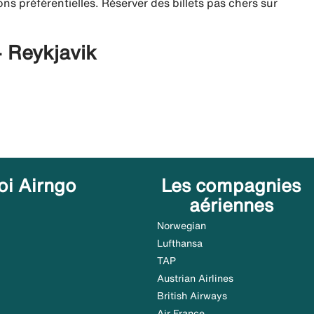
ns préférentielles. Réserver des billets pas chers sur
- Reykjavik
oi Airngo
Les compagnies
aériennes
Norwegian
Lufthansa
TAP
Austrian Airlines
British Airways
Air France