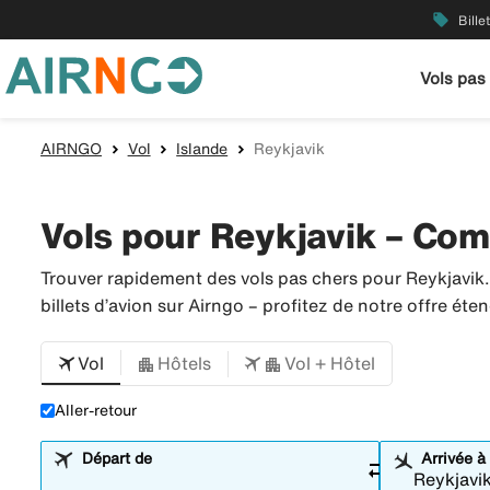
local_offer
Bille
Vols pas
AIRNGO
Vol
Islande
Reykjavik
Vols pour Reykjavik – Comp
Trouver rapidement des vols pas chers pour Reykjavik
billets d’avion sur Airngo – profitez de notre offre é
Vol
Hôtels
Vol + Hôtel
Aller-retour
Départ de
Arrivée à
sync_alt