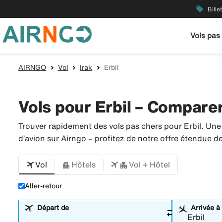
local_offer
Bille
Vols pas
AIRNGO
Vol
Irak
Erbil
Vols pour Erbil – Comparer 
Trouver rapidement des vols pas chers pour Erbil. Une
d’avion sur Airngo – profitez de notre offre étendue 
Vol
Hôtels
Vol + Hôtel
Aller-retour
Départ de
Arrivée à
sync_alt