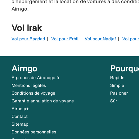
d’hébergement et la location de voitures à des conditio
Airngo.
Vol Irak
Vol pour Bagdad
Vol pour Erbil
Vol pour Nadjaf
Vol pou
Airngo
Pourqu
À propos de Airandgo.fr
Rapide
Mentions légales
Simple
Conditions de voyage
Pas cher
Garantie annulation de voyage
Sûr
Airhelp+
Contact
Sitemap
Données personnelles