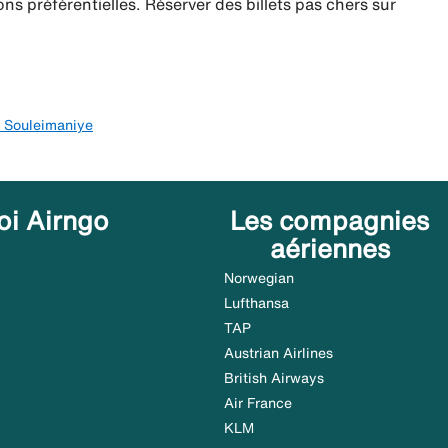
ns préférentielles. Réserver des billets pas chers sur
r Souleimaniye
oi Airngo
Les compagnies
aériennes
Norwegian
Lufthansa
TAP
Austrian Airlines
British Airways
Air France
KLM