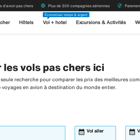
check_circle
security
ts d'avion pas chers
Plus de 300 compagnies aériennes
Paiement
Économiser temps & argent
 cher
Hôtels
Vol + hotel
Excursions & Activités
W
les vols pas chers ici
 seule recherche pour comparer les prix des meilleures co
de voyages en avion à destination du monde entier.
calendar_month
calendar_month
Vol aller
V