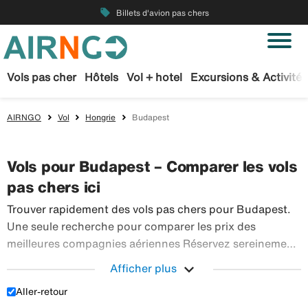
local_offer
Billets d'avion pas chers
Vols pas cher
Hôtels
Vol + hotel
Excursions & Activités
AIRNGO
Vol
Hongrie
Budapest
Vols pour Budapest – Comparer les vols
pas chers ici
Trouver rapidement des vols pas chers pour Budapest.
Une seule recherche pour comparer les prix des
meilleures compagnies aériennes Réservez sereinement
vos billets d’avion sur Airngo – profitez de notre offre
expand_more
Afficher plus
étendue de voyages en avion à destination du monde
Aller-retour
Trouver rapidement des vols pas chers pour Budapes
entier.