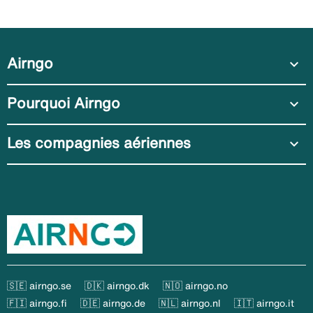
Airngo
expand_more
Pourquoi Airngo
expand_more
Les compagnies aériennes
expand_more
🇸🇪 airngo.se
🇩🇰 airngo.dk
🇳🇴 airngo.no
🇫🇮 airngo.fi
🇩🇪 airngo.de
🇳🇱 airngo.nl
🇮🇹 airngo.it