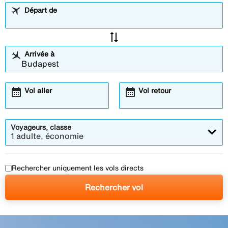
Départ de
sync_alt
Arrivée à
calendar_month
calendar_month
Vol aller
Vol retour
Voyageurs, classe
1 adulte, économie
Rechercher uniquement les vols directs
Rechercher vol