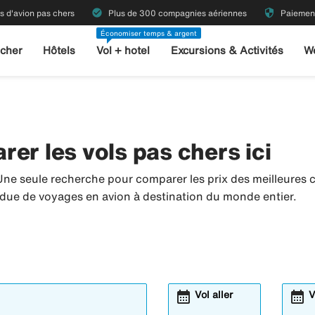
check_circle
security
ts d'avion pas chers
Plus de 300 compagnies aériennes
Paiement
Économiser temps & argent
 cher
Hôtels
Vol + hotel
Excursions & Activités
W
er les vols pas chers ici
Une seule recherche pour comparer les prix des meilleure
tendue de voyages en avion à destination du monde entier.
calendar_month
calendar_month
Vol aller
V