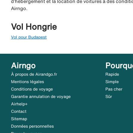
d’hébergement et la location de voitures à des conditio
Airngo.
Vol Hongrie
Vol pour Budapest
Airngo
Pourqu
À propos de Airandgo.fr
Rapide
Mentions légales
Simple
Conditions de voyage
Pas cher
Garantie annulation de voyage
Sûr
Airhelp+
Contact
Sitemap
Données personnelles