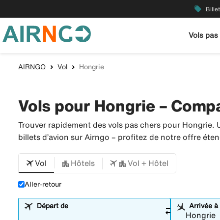
local_offer
Bille
Vols pas
AIRNGO
Vol
Hongrie
Vols pour Hongrie – Compar
Trouver rapidement des vols pas chers pour Hongrie. 
billets d’avion sur Airngo – profitez de notre offre é
Vol
Hôtels
Vol + Hôtel
Aller-retour
Départ de
Arrivée à
sync_alt