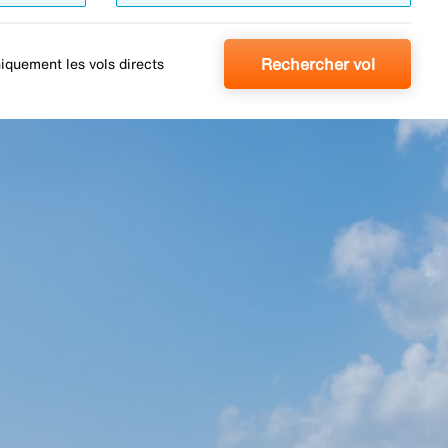
Rechercher vol
iquement les vols directs