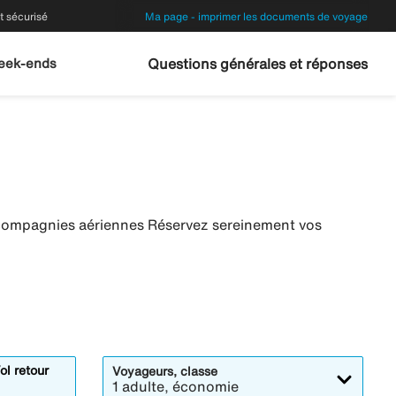
 sécurisé
Ma page - imprimer les documents de voyage
eek-ends
Questions générales et réponses
s compagnies aériennes Réservez sereinement vos
ol retour
Voyageurs, classe
1 adulte, économie