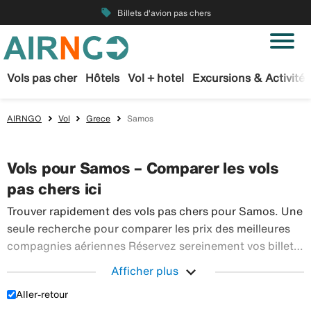
local_offer
Billets d'avion pas chers
Vols pas cher
Hôtels
Vol + hotel
Excursions & Activités
AIRNGO
Vol
Grece
Samos
Vols pour Samos – Comparer les vols
pas chers ici
Trouver rapidement des vols pas chers pour Samos. Une
seule recherche pour comparer les prix des meilleures
compagnies aériennes Réservez sereinement vos billets
d’avion sur Airngo – profitez de notre offre étendue de
expand_more
Afficher plus
Trouver r
voyages en avion à destination du monde entier.
Aller-retour