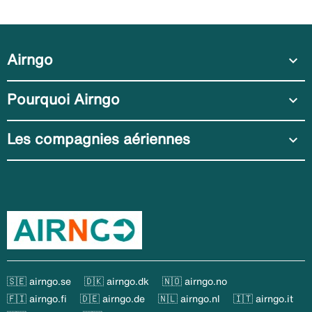
Airngo
expand_more
Pourquoi Airngo
expand_more
Les compagnies aériennes
expand_more
🇸🇪 airngo.se
🇩🇰 airngo.dk
🇳🇴 airngo.no
🇫🇮 airngo.fi
🇩🇪 airngo.de
🇳🇱 airngo.nl
🇮🇹 airngo.it