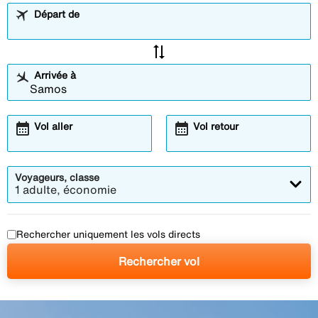
Départ de
sync_alt
Arrivée à
calendar_month
calendar_month
Vol aller
Vol retour
Voyageurs, classe
1 adulte, économie
Rechercher uniquement les vols directs
Rechercher vol