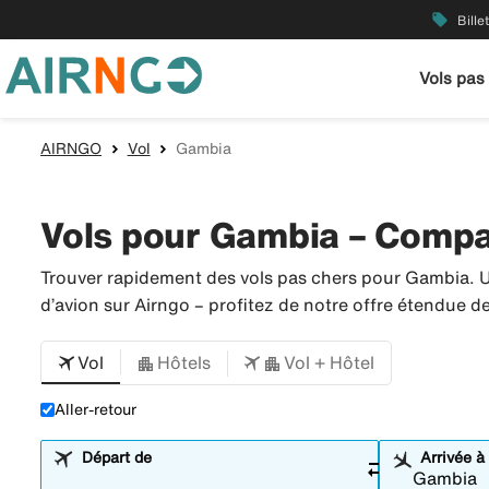
local_offer
Bille
Vols pas
AIRNGO
Vol
Gambia
Vols pour Gambia – Compar
Trouver rapidement des vols pas chers pour Gambia. U
d’avion sur Airngo – profitez de notre offre étendue 
Vol
Hôtels
Vol + Hôtel
Aller-retour
Départ de
Arrivée à
sync_alt