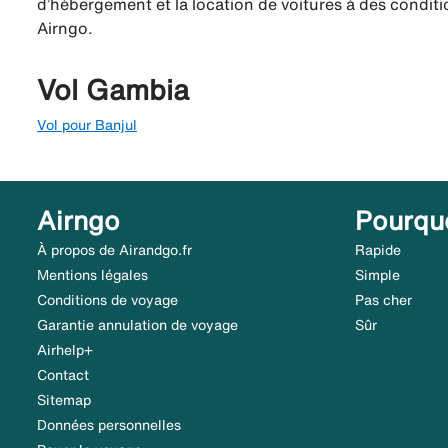
d’hébergement et la location de voitures à des conditio
Airngo.
Vol Gambia
Vol pour Banjul
Airngo
Pourqu
À propos de Airandgo.fr
Rapide
Mentions légales
Simple
Conditions de voyage
Pas cher
Garantie annulation de voyage
Sûr
Airhelp+
Contact
Sitemap
Données personnelles