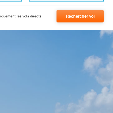
Rechercher vol
iquement les vols directs