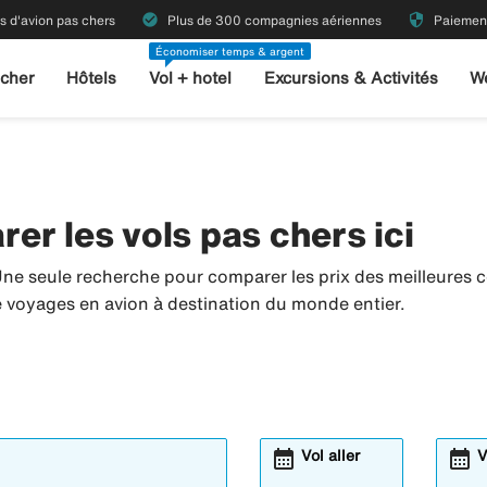
check_circle
security
ts d'avion pas chers
Plus de 300 compagnies aériennes
Paiement
Économiser temps & argent
 cher
Hôtels
Vol + hotel
Excursions & Activités
W
er les vols pas chers ici
ne seule recherche pour comparer les prix des meilleures 
de voyages en avion à destination du monde entier.
calendar_month
calendar_month
Vol aller
V