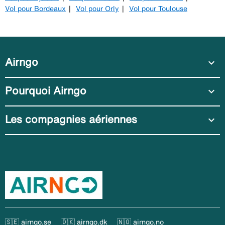
Vol pour Bordeaux
Vol pour Orly
Vol pour Toulouse
Airngo
expand_more
Pourquoi Airngo
expand_more
Les compagnies aériennes
expand_more
🇸🇪 airngo.se
🇩🇰 airngo.dk
🇳🇴 airngo.no