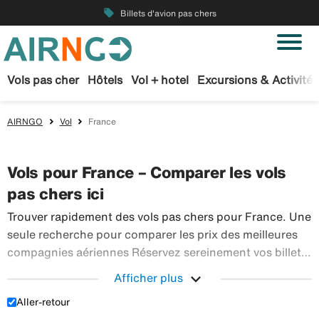
local_offer
Billets d'avion pas chers
Vols pas cher
Hôtels
Vol + hotel
Excursions & Activités
AIRNGO
Vol
France
Vols pour France – Comparer les vols
pas chers ici
Trouver rapidement des vols pas chers pour France. Une
seule recherche pour comparer les prix des meilleures
compagnies aériennes Réservez sereinement vos billets
d’avion sur Airngo – profitez de notre offre étendue de
expand_more
Afficher plus
Trouver r
voyages en avion à destination du monde entier.
Aller-retour