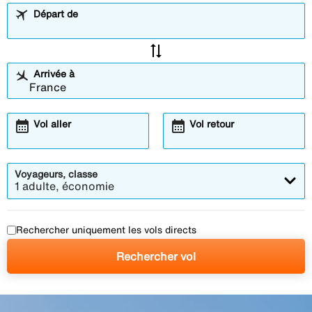
Départ de
sync_alt
Arrivée à
calendar_month
calendar_month
Vol aller
Vol retour
Voyageurs, classe
1 adulte, économie
Rechercher uniquement les vols directs
Rechercher vol