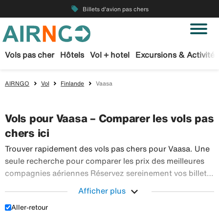
local_offer
Billets d'avion pas chers
Vols pas cher
Hôtels
Vol + hotel
Excursions & Activités
AIRNGO
Vol
Finlande
Vaasa
Vols pour Vaasa – Comparer les vols pas
chers ici
Trouver rapidement des vols pas chers pour Vaasa. Une
seule recherche pour comparer les prix des meilleures
compagnies aériennes Réservez sereinement vos billets
d’avion sur Airngo – profitez de notre offre étendue de
expand_more
Afficher plus
Trouver r
voyages en avion à destination du monde entier.
Aller-retour