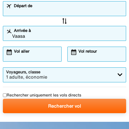
Départ de
sync_alt
Arrivée à
calendar_month
calendar_month
Vol aller
Vol retour
Voyageurs, classe
1 adulte, économie
Rechercher uniquement les vols directs
Rechercher vol