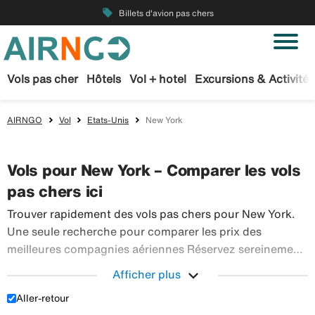
local_offer
Billets d'avion pas chers
Vols pas cher
Hôtels
Vol + hotel
Excursions & Activités
AIRNGO
Vol
Etats-Unis
New York
Vols pour New York – Comparer les vols
pas chers ici
Trouver rapidement des vols pas chers pour New York.
Une seule recherche pour comparer les prix des
meilleures compagnies aériennes Réservez sereinement
vos billets d’avion sur Airngo – profitez de notre offre
expand_more
Afficher plus
étendue de voyages en avion à destination du monde
Aller-retour
Trouver rapidement des vols pas chers pour New Yor
entier.