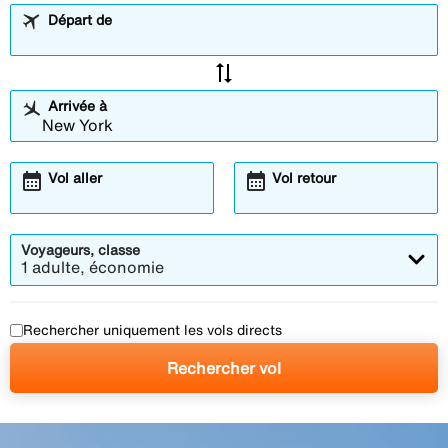
Départ de
sync_alt
Arrivée à
calendar_month
calendar_month
Vol aller
Vol retour
Voyageurs, classe
1 adulte, économie
Rechercher uniquement les vols directs
Rechercher vol