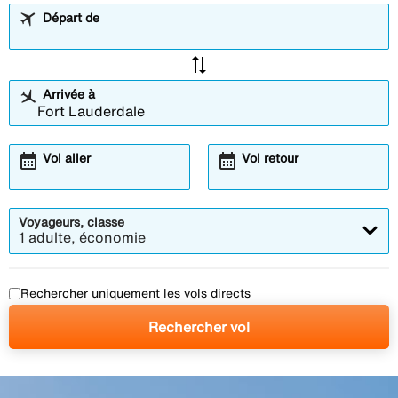
Départ de
sync_alt
Arrivée à
calendar_month
calendar_month
Vol aller
Vol retour
Voyageurs, classe
1 adulte, économie
Rechercher uniquement les vols directs
Rechercher vol