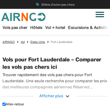
local_offer
Billets d'avion pas chers
Vols pas cher
Hôtels
Vol + hotel
Excursions & Activités
AIRNGO
Vol
Etats-Unis
Fort Lauderdale
Vols pour Fort Lauderdale – Comparer
les vols pas chers ici
Trouver rapidement des vols pas chers pour Fort
Lauderdale. Une seule recherche pour comparer les prix
des meilleures compagnies aériennes Réservez
sereinement vos billets d’avion sur Airngo – profitez de
expand_more
Afficher plus
notre offre étendue de voyages en avion à destination
Aller-retour
Trouver rapidement des vols pas chers po
du monde entier.