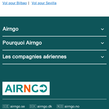
Vol pour Bilbao
Vol pour Sevilla
Airngo
expand_more
Pourquoi Airngo
expand_more
Les compagnies aériennes
expand_more
🇸🇪 airngo.se
🇩🇰 airngo.dk
🇳🇴 airngo.no