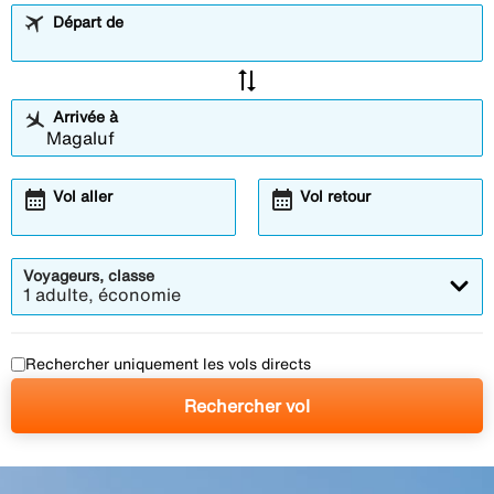
Départ de
sync_alt
Arrivée à
calendar_month
calendar_month
Vol aller
Vol retour
Voyageurs, classe
1 adulte, économie
Rechercher uniquement les vols directs
Rechercher vol