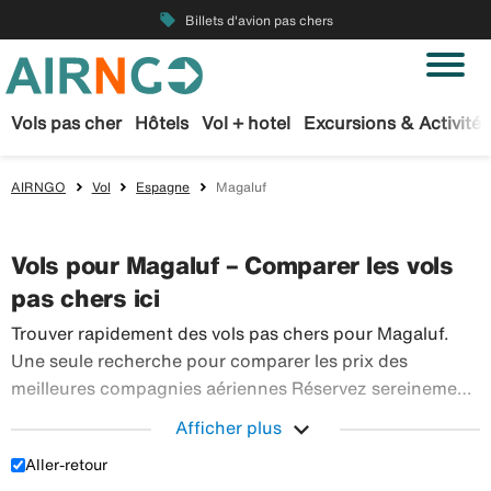
local_offer
Billets d'avion pas chers
Vols pas cher
Hôtels
Vol + hotel
Excursions & Activités
AIRNGO
Vol
Espagne
Magaluf
Vols pour Magaluf – Comparer les vols
pas chers ici
Trouver rapidement des vols pas chers pour Magaluf.
Une seule recherche pour comparer les prix des
meilleures compagnies aériennes Réservez sereinement
vos billets d’avion sur Airngo – profitez de notre offre
expand_more
Afficher plus
étendue de voyages en avion à destination du monde
Aller-retour
Trouver rapidement des vols pas chers pour Magaluf
entier.