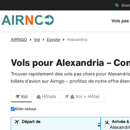
local_offer
Bille
Vols pas
AIRNGO
Vol
Egypte
Alexandria
Vols pour Alexandria – Com
Trouver rapidement des vols pas chers pour Alexandri
billets d’avion sur Airngo – profitez de notre offre é
Vol
Hôtels
Vol + Hôtel
Aller-retour
Départ de
Arrivée à
sync_alt