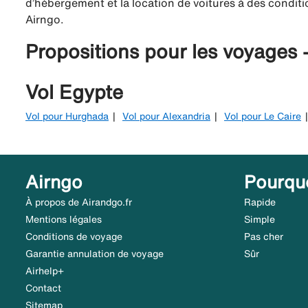
d’hébergement et la location de voitures à des conditio
Airngo.
Propositions pour les voyages 
Vol Egypte
Vol pour Hurghada
Vol pour Alexandria
Vol pour Le Caire
Airngo
Pourqu
À propos de Airandgo.fr
Rapide
Mentions légales
Simple
Conditions de voyage
Pas cher
Garantie annulation de voyage
Sûr
Airhelp+
Contact
Sitemap