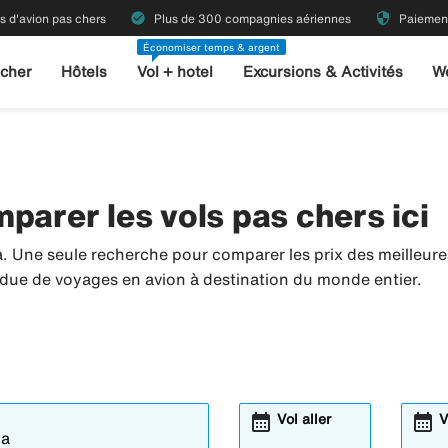
check_circle
security
ts d'avion pas chers
Plus de 300 compagnies aériennes
Paiement
Économiser temps & argent
 cher
Hôtels
Vol + hotel
Excursions & Activités
W
parer les vols pas chers ici
a. Une seule recherche pour comparer les prix des meilleu
tendue de voyages en avion à destination du monde entier.
calendar_month
calendar_month
Vol aller
V