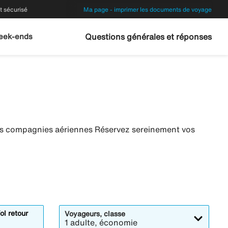
 sécurisé
Ma page - imprimer les documents de voyage
eek-ends
Questions générales et réponses
res compagnies aériennes Réservez sereinement vos
ol retour
Voyageurs, classe
1 adulte, économie