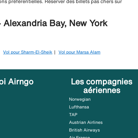
ns préférentielles. Réserver des billets pas chers sur
- Alexandria Bay, New York
Vol pour Sharm-El-Sheik
Vol pour Marsa Alam
oi Airngo
Les compagnies
aériennes
Norwegian
Lufthansa
TAP
Austrian Airlines
British Airways
Air France