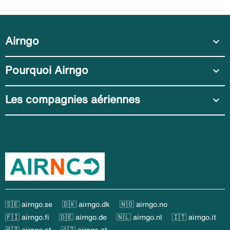
Airngo
expand_more
Pourquoi Airngo
expand_more
Les compagnies aériennes
expand_more
🇸🇪 airngo.se
🇩🇰 airngo.dk
🇳🇴 airngo.no
🇫🇮 airngo.fi
🇩🇪 airngo.de
🇳🇱 airngo.nl
🇮🇹 airngo.it
🇵🇹 airngo.pt
🇦🇹 airngo.at