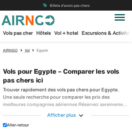
local_offer
Billets d'avion pas chers
Vols pas cher
Hôtels
Vol + hotel
Excursions & Activités
AIRNGO
Vol
Egypte
Vols pour Egypte – Comparer les vols
pas chers ici
Trouver rapidement des vols pas chers pour Egypte.
Une seule recherche pour comparer les prix des
meilleures compagnies aériennes Réservez sereinement
vos billets d’avion sur Airngo – profitez de notre offre
expand_more
Afficher plus
étendue de voyages en avion à destination du monde
Aller-retour
Trouver rapidement des vols pas chers pour Egypte.
entier.