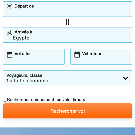
Départ de
sync_alt
Arrivée à
calendar_month
calendar_month
Vol aller
Vol retour
Voyageurs, classe
1 adulte, économie
Rechercher uniquement les vols directs
Rechercher vol