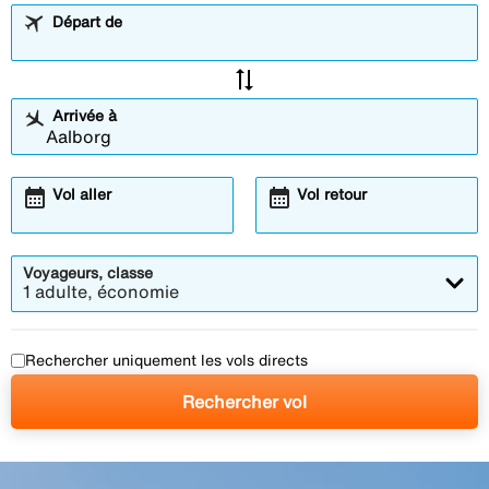
Départ de
sync_alt
Arrivée à
calendar_month
calendar_month
Vol aller
Vol retour
Voyageurs, classe
1 adulte, économie
Rechercher uniquement les vols directs
Rechercher vol