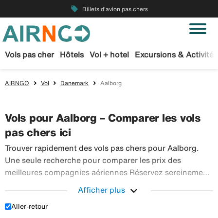
local_offer
Billets d'avion pas chers
Vols pas cher
Hôtels
Vol + hotel
Excursions & Activités
AIRNGO
Vol
Danemark
Aalborg
Vols pour Aalborg – Comparer les vols
pas chers ici
Trouver rapidement des vols pas chers pour Aalborg.
Une seule recherche pour comparer les prix des
meilleures compagnies aériennes Réservez sereinement
vos billets d’avion sur Airngo – profitez de notre offre
expand_more
Afficher plus
étendue de voyages en avion à destination du monde
Aller-retour
Trouver rapidement des vols pas chers pour Aalborg
entier.