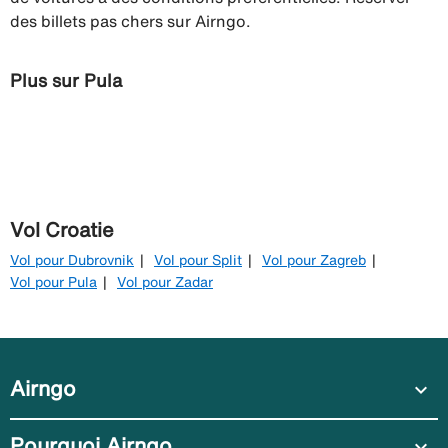
des billets pas chers sur Airngo.
Plus sur Pula
Vol Croatie
Vol pour Dubrovnik
Vol pour Split
Vol pour Zagreb
Vol pour Pula
Vol pour Zadar
Airngo
expand_more
Pourquoi Airngo
expand_more