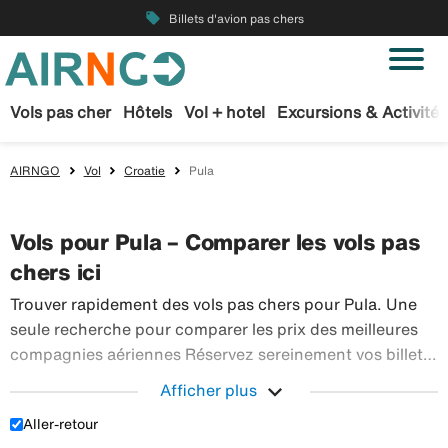
local_offer
Billets d'avion pas chers
Vols pas cher
Hôtels
Vol + hotel
Excursions & Activités
AIRNGO
Vol
Croatie
Pula
Vols pour Pula – Comparer les vols pas
chers ici
Trouver rapidement des vols pas chers pour Pula. Une
seule recherche pour comparer les prix des meilleures
compagnies aériennes Réservez sereinement vos billets
d’avion sur Airngo – profitez de notre offre étendue de
expand_more
Afficher plus
Trouver r
voyages en avion à destination du monde entier.
Aller-retour