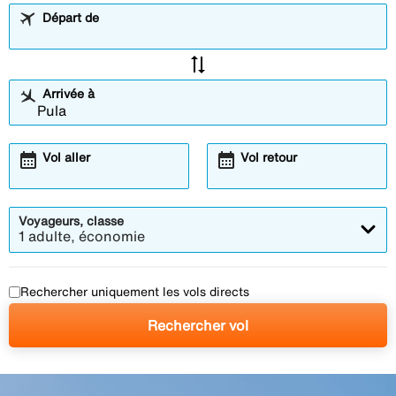
Départ de
sync_alt
Arrivée à
calendar_month
calendar_month
Vol aller
Vol retour
Voyageurs, classe
1 adulte, économie
Rechercher uniquement les vols directs
Rechercher vol