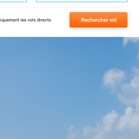
Rechercher vol
iquement les vols directs