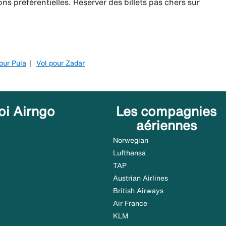
ns préférentielles. Réserver des billets pas chers sur
our Pula
Vol pour Zadar
oi Airngo
Les compagnies
aériennes
Norwegian
Lufthansa
TAP
Austrian Airlines
British Airways
Air France
KLM