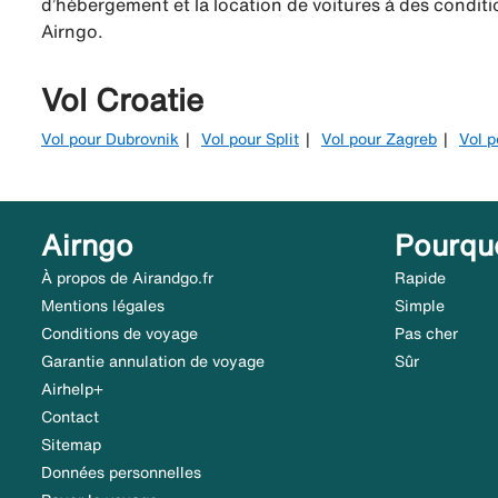
d’hébergement et la location de voitures à des conditio
Airngo.
Vol Croatie
Vol pour Dubrovnik
Vol pour Split
Vol pour Zagreb
Vol p
Airngo
Pourqu
À propos de Airandgo.fr
Rapide
Mentions légales
Simple
Conditions de voyage
Pas cher
Garantie annulation de voyage
Sûr
Airhelp+
Contact
Sitemap
Données personnelles