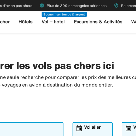
check_circle
security
ts d'avion pas chers
Plus de 300 compagnies aériennes
Paiement
Économiser temps & argent
 cher
Hôtels
Vol + hotel
Excursions & Activités
W
er les vols pas chers ici
Une seule recherche pour comparer les prix des meilleures 
de voyages en avion à destination du monde entier.
calendar_month
calendar_month
Vol aller
V