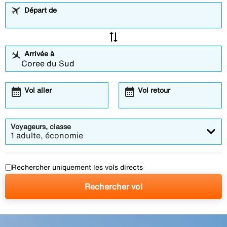
Départ de
sync_alt
Arrivée à
calendar_month
calendar_month
Vol aller
Vol retour
Voyageurs, classe
1 adulte, économie
Rechercher uniquement les vols directs
Rechercher vol