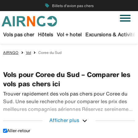
local_offer
Billets d'avion pas chers
Vols pas cher
Hôtels
Vol + hotel
Excursions & Activités
AIRNGO
Vol
Coree du Sud
Vols pour Coree du Sud – Comparer les
vols pas chers ici
Trouver rapidement des vols pas chers pour Coree du
Sud. Une seule recherche pour comparer les prix des
meilleures compagnies aériennes Réservez sereinement
vos billets d’avion sur Airngo – profitez de notre offre
expand_more
Afficher plus
étendue de voyages en avion à destination du monde
Aller-retour
Trouver rapidement des vols pas chers pour Coree d
entier.