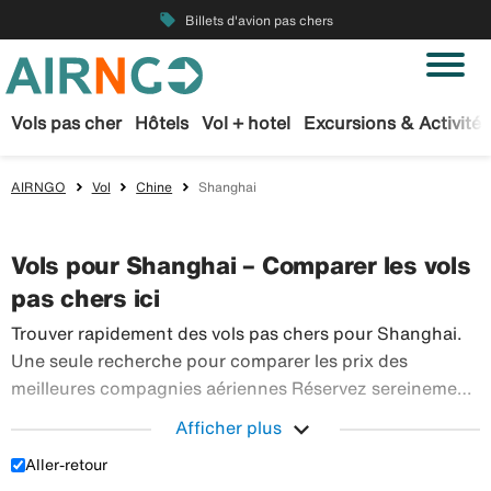
local_offer
Billets d'avion pas chers
Vols pas cher
Hôtels
Vol + hotel
Excursions & Activités
AIRNGO
Vol
Chine
Shanghai
Vols pour Shanghai – Comparer les vols
pas chers ici
Trouver rapidement des vols pas chers pour Shanghai.
Une seule recherche pour comparer les prix des
meilleures compagnies aériennes Réservez sereinement
vos billets d’avion sur Airngo – profitez de notre offre
expand_more
Afficher plus
étendue de voyages en avion à destination du monde
Aller-retour
Trouver rapidement des vols pas chers pour Shangha
entier.