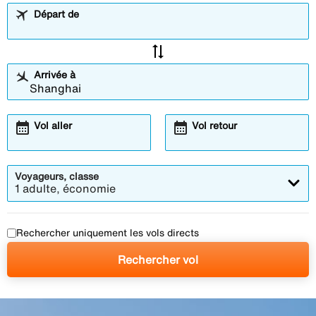
Départ de
sync_alt
Arrivée à
calendar_month
calendar_month
Vol aller
Vol retour
Voyageurs, classe
1 adulte, économie
Rechercher uniquement les vols directs
Rechercher vol