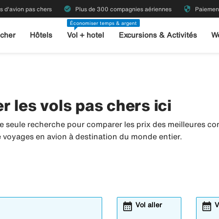
check_circle
security
ts d'avion pas chers
Plus de 300 compagnies aériennes
Paiement
Économiser temps & argent
 cher
Hôtels
Vol + hotel
Excursions & Activités
W
 les vols pas chers ici
e seule recherche pour comparer les prix des meilleures co
de voyages en avion à destination du monde entier.
calendar_month
calendar_month
Vol aller
V