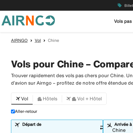
local_offer
Bille
Vols pas
AIRNGO
Vol
Chine
Vols pour Chine – Comparer
Trouver rapidement des vols pas chers pour Chine. Un
d’avion sur Airngo – profitez de notre offre étendue 
Vol
Hôtels
Vol + Hôtel
Aller-retour
Départ de
Arrivée à
sync_alt