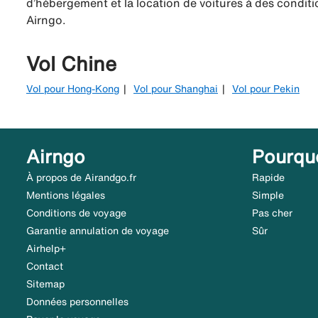
d’hébergement et la location de voitures à des conditio
Airngo.
Vol Chine
Vol pour Hong-Kong
Vol pour Shanghai
Vol pour Pekin
Airngo
Pourqu
À propos de Airandgo.fr
Rapide
Mentions légales
Simple
Conditions de voyage
Pas cher
Garantie annulation de voyage
Sûr
Airhelp+
Contact
Sitemap
Données personnelles