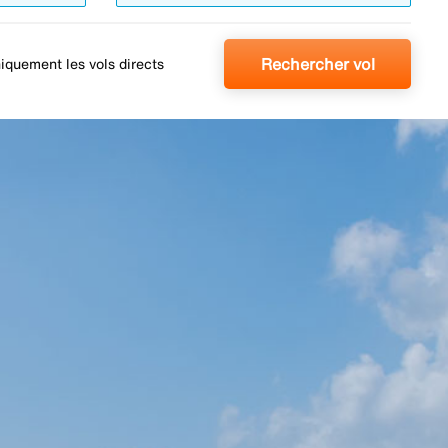
Rechercher vol
iquement les vols directs