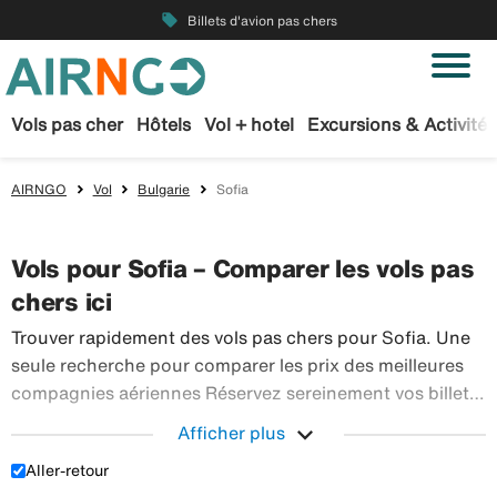
local_offer
Billets d'avion pas chers
Vols pas cher
Hôtels
Vol + hotel
Excursions & Activités
AIRNGO
Vol
Bulgarie
Sofia
Vols pour Sofia – Comparer les vols pas
chers ici
Trouver rapidement des vols pas chers pour Sofia. Une
seule recherche pour comparer les prix des meilleures
compagnies aériennes Réservez sereinement vos billets
d’avion sur Airngo – profitez de notre offre étendue de
expand_more
Afficher plus
Trouver r
voyages en avion à destination du monde entier.
Aller-retour