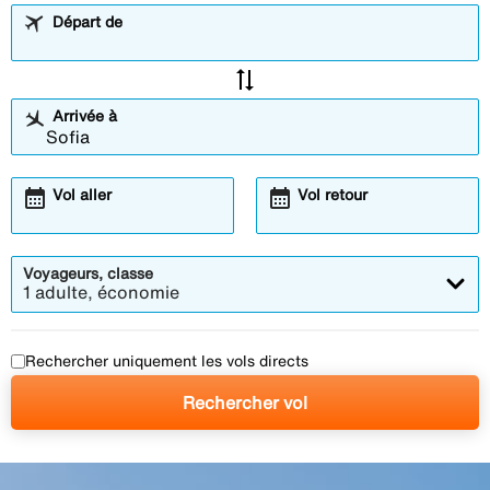
Départ de
sync_alt
Arrivée à
calendar_month
calendar_month
Vol aller
Vol retour
Voyageurs, classe
1 adulte, économie
Rechercher uniquement les vols directs
Rechercher vol