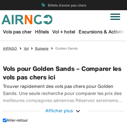
local_offer
Billets d'avion pas chers
Vols pas cher
Hôtels
Vol + hotel
Excursions & Activités
AIRNGO
Vol
Bulgarie
Golden Sands
Vols pour Golden Sands – Comparer les
vols pas chers ici
Trouver rapidement des vols pas chers pour Golden
Sands. Une seule recherche pour comparer les prix des
meilleures compagnies aériennes Réservez sereinement
vos billets d’avion sur Airngo – profitez de notre offre
expand_more
Afficher plus
étendue de voyages en avion à destination du monde
Aller-retour
Trouver rapidement des vols pas chers pour Golden 
entier.