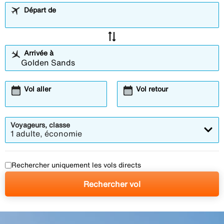
Départ de
sync_alt
Arrivée à
calendar_month
calendar_month
Vol aller
Vol retour
Voyageurs, classe
1 adulte, économie
Rechercher uniquement les vols directs
Rechercher vol