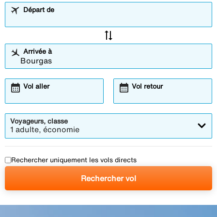
Départ de
sync_alt
Arrivée à
calendar_month
calendar_month
Vol aller
Vol retour
Voyageurs, classe
1 adulte, économie
Rechercher uniquement les vols directs
Rechercher vol