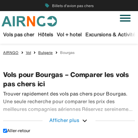
local_offer
Billets d'avion pas chers
Vols pas cher
Hôtels
Vol + hotel
Excursions & Activités
AIRNGO
Vol
Bulgarie
Bourgas
Vols pour Bourgas – Comparer les vols
pas chers ici
Trouver rapidement des vols pas chers pour Bourgas.
Une seule recherche pour comparer les prix des
meilleures compagnies aériennes Réservez sereinement
vos billets d’avion sur Airngo – profitez de notre offre
expand_more
Afficher plus
étendue de voyages en avion à destination du monde
Aller-retour
Trouver rapidement des vols pas chers pour Bourgas
entier.