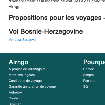
d’hébergement et la location de voitures à des conditio
Airngo.
Propositions pour les voyages 
Vol Bosnie-Herzegovine
Vol pour Sarajevo
Airngo
Pourqu
À propos de Airandgo.fr
Rapide
Mentions légales
Simple
Conditions de voyage
Pas cher
Garantie annulation de voyage
Sûr
Airhelp+
Contact
Sitemap