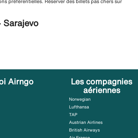
ns préférentielles. Réserver des billets pas chers sur
- Sarajevo
oi Airngo
Les compagnies
aériennes
Norwegian
Lufthansa
TAP
Austrian Airlines
British Airways
Air France