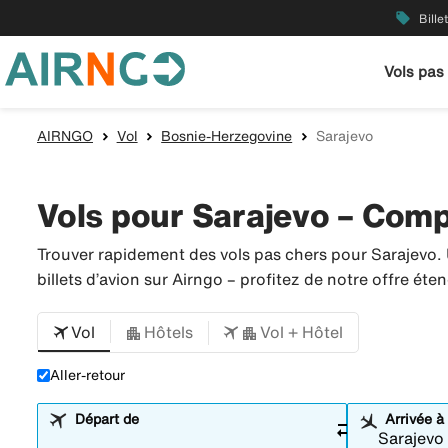
local_offer
Bille
Vols pas
AIRNGO
Vol
Bosnie-Herzegovine
Sarajevo
Vols pour Sarajevo – Compa
Trouver rapidement des vols pas chers pour Sarajevo.
billets d’avion sur Airngo – profitez de notre offre é
Vol
Hôtels
Vol + Hôtel
Aller-retour
Départ de
Arrivée à
sync_alt