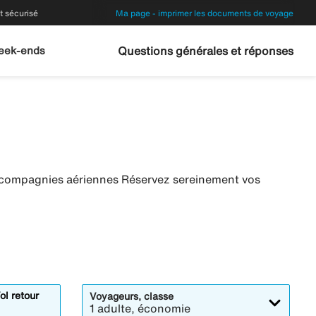
 sécurisé
Ma page - imprimer les documents de voyage
eek-ends
Questions générales et réponses
s compagnies aériennes Réservez sereinement vos
ol retour
Voyageurs, classe
1 adulte, économie