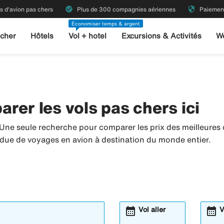
check_circle
security
ts d'avion pas chers
Plus de 300 compagnies aériennes
Paiement
Économiser temps & argent
 cher
Hôtels
Vol + hotel
Excursions & Activités
W
rer les vols pas chers ici
 Une seule recherche pour comparer les prix des meilleure
tendue de voyages en avion à destination du monde entier.
calendar_month
calendar_month
Vol aller
V