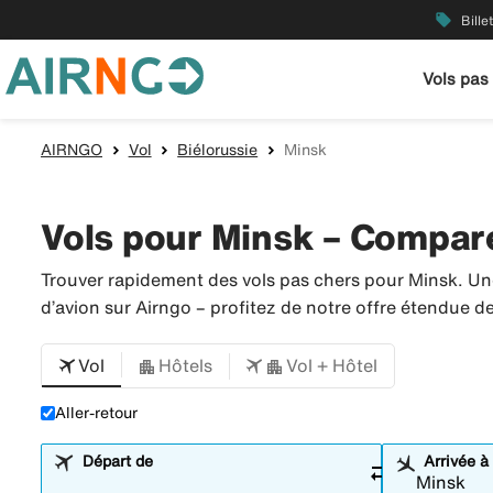
local_offer
Bille
Vols pas
AIRNGO
Vol
Biélorussie
Minsk
Vols pour Minsk – Comparer
Trouver rapidement des vols pas chers pour Minsk. Un
d’avion sur Airngo – profitez de notre offre étendue 
Vol
Hôtels
Vol + Hôtel
Aller-retour
Départ de
Arrivée à
sync_alt