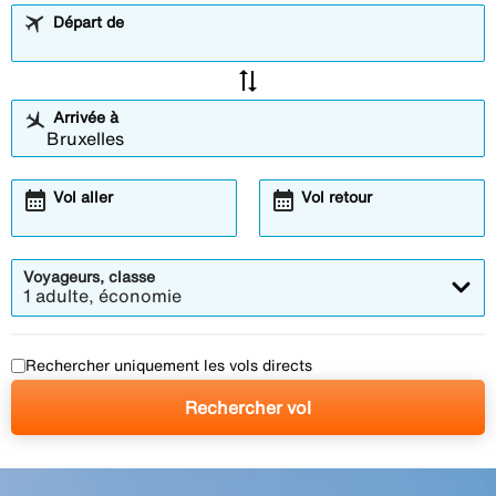
Départ de
sync_alt
Arrivée à
calendar_month
calendar_month
Vol aller
Vol retour
Voyageurs, classe
1 adulte, économie
Rechercher uniquement les vols directs
Rechercher vol