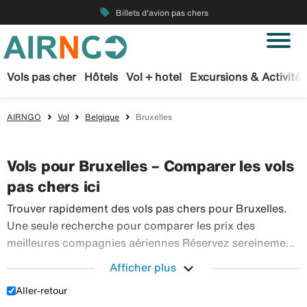
local_offer
Billets d'avion pas chers
Vols pas cher
Hôtels
Vol + hotel
Excursions & Activités
AIRNGO
Vol
Belgique
Bruxelles
Vols pour Bruxelles – Comparer les vols
pas chers ici
Trouver rapidement des vols pas chers pour Bruxelles.
Une seule recherche pour comparer les prix des
meilleures compagnies aériennes Réservez sereinement
vos billets d’avion sur Airngo – profitez de notre offre
expand_more
Afficher plus
étendue de voyages en avion à destination du monde
Aller-retour
Trouver rapidement des vols pas chers pour Bruxell
entier.