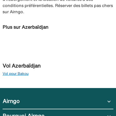
conditions préférentielles. Réserver des billets pas chers
sur Airngo.
Plus sur Azerbaïdjan
Vol Azerbaïdjan
Vol pour Bakou
Airngo
expand_more
Pourquoi Airngo