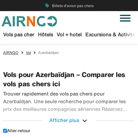
local_offer
Billets d'avion pas chers
Vols pas cher
Hôtels
Vol + hotel
Excursions & Activités
AIRNGO
Vol
Azerbaïdjan
Vols pour Azerbaïdjan – Comparer les
vols pas chers ici
Trouver rapidement des vols pas chers pour
Azerbaïdjan. Une seule recherche pour comparer les
prix des meilleures compagnies aériennes Réservez
sereinement vos billets d’avion sur Airngo – profitez de
expand_more
Afficher plus
notre offre étendue de voyages en avion à destination
Aller-retour
Trouver rapidement des vols pas chers po
du monde entier.