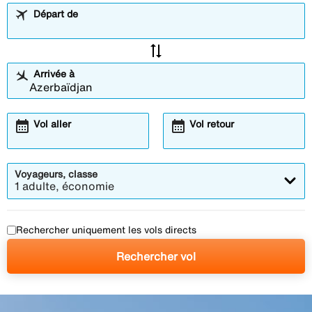
Départ de
sync_alt
Arrivée à
calendar_month
calendar_month
Vol aller
Vol retour
Voyageurs, classe
1 adulte, économie
Rechercher uniquement les vols directs
Rechercher vol