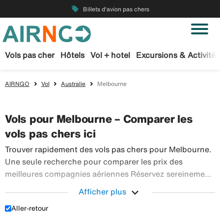
local_offer
Billets d'avion pas chers
Vols pas cher
Hôtels
Vol + hotel
Excursions & Activités
AIRNGO
Vol
Australie
Melbourne
Vols pour Melbourne – Comparer les
vols pas chers ici
Trouver rapidement des vols pas chers pour Melbourne.
Une seule recherche pour comparer les prix des
meilleures compagnies aériennes Réservez sereinement
vos billets d’avion sur Airngo – profitez de notre offre
expand_more
Afficher plus
étendue de voyages en avion à destination du monde
Aller-retour
Trouver rapidement des vols pas chers pour Melbour
entier.