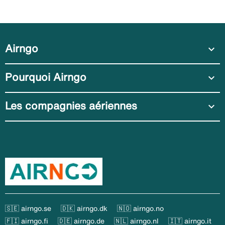
Airngo
expand_more
Pourquoi Airngo
expand_more
Les compagnies aériennes
expand_more
🇸🇪 airngo.se
🇩🇰 airngo.dk
🇳🇴 airngo.no
🇫🇮 airngo.fi
🇩🇪 airngo.de
🇳🇱 airngo.nl
🇮🇹 airngo.it