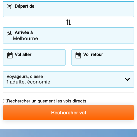
Départ de
sync_alt
Arrivée à
calendar_month
calendar_month
Vol aller
Vol retour
Voyageurs, classe
1 adulte, économie
Rechercher uniquement les vols directs
Rechercher vol