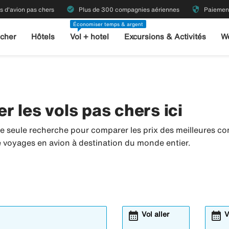
check_circle
security
ts d'avion pas chers
Plus de 300 compagnies aériennes
Paiement
Économiser temps & argent
 cher
Hôtels
Vol + hotel
Excursions & Activités
W
 les vols pas chers ici
e seule recherche pour comparer les prix des meilleures co
de voyages en avion à destination du monde entier.
calendar_month
calendar_month
Vol aller
V