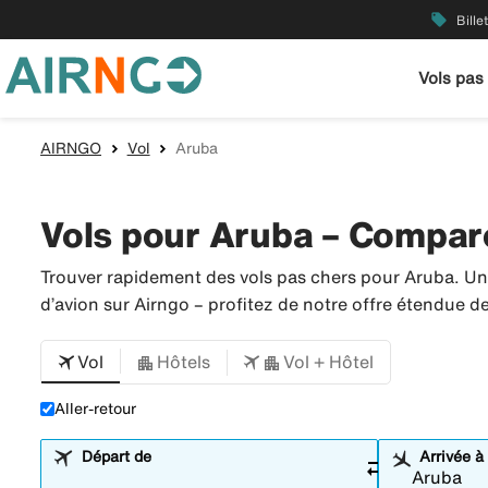
local_offer
Bille
Vols pas
AIRNGO
Vol
Aruba
Vols pour Aruba – Comparer
Trouver rapidement des vols pas chers pour Aruba. Un
d’avion sur Airngo – profitez de notre offre étendue 
Vol
Hôtels
Vol + Hôtel
Aller-retour
Départ de
Arrivée à
sync_alt