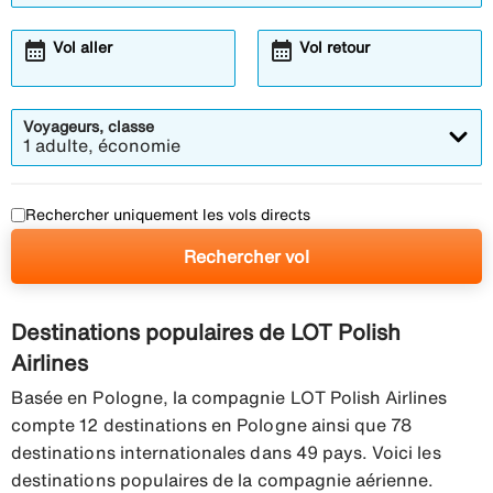
calendar_month
calendar_month
Ouvre
Ouvre
Vol aller
Vol retour
la
la
fenêtre
fenêtre
modale
modale
du
du
calendrier
calendrier
Voyageurs, classe
1 adulte, économie
Rechercher uniquement les vols directs
Rechercher vol
Destinations populaires de LOT Polish
Airlines
Basée en Pologne, la compagnie LOT Polish Airlines
compte 12 destinations en Pologne ainsi que 78
destinations internationales dans 49 pays. Voici les
destinations populaires de la compagnie aérienne.