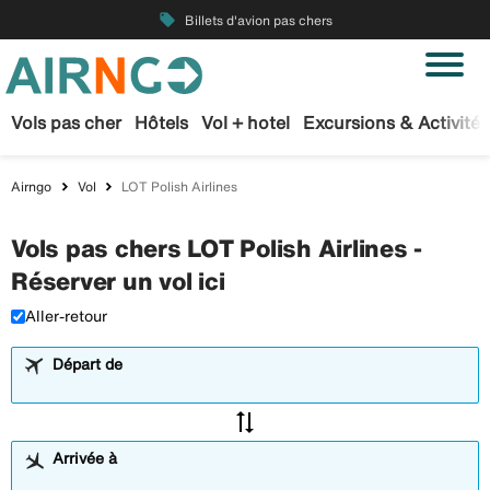
local_offer
Billets d'avion pas chers
Vols pas cher
Hôtels
Vol + hotel
Excursions & Activités
Airngo
Vol
LOT Polish Airlines
Vols pas chers LOT Polish Airlines -
Réserver un vol ici
Aller-retour
Départ de
sync_alt
Arrivée à