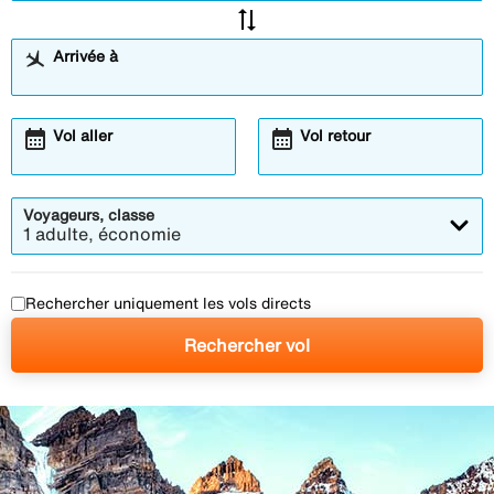
sync_alt
Arrivée à
calendar_month
calendar_month
Ouvre
Ouvre
Vol aller
Vol retour
la
la
fenêtre
fenêtre
modale
modale
du
du
calendrier
calendrier
Voyageurs, classe
1 adulte, économie
Rechercher uniquement les vols directs
Rechercher vol