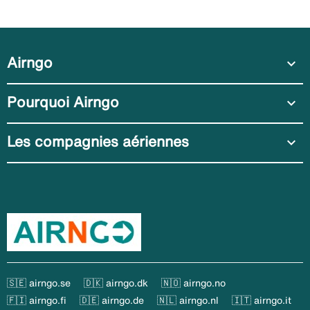
Airngo
expand_more
Pourquoi Airngo
expand_more
Les compagnies aériennes
expand_more
🇸🇪 airngo.se
🇩🇰 airngo.dk
🇳🇴 airngo.no
🇫🇮 airngo.fi
🇩🇪 airngo.de
🇳🇱 airngo.nl
🇮🇹 airngo.it