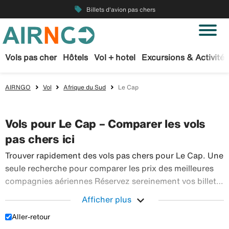
local_offer
Billets d'avion pas chers
Vols pas cher
Hôtels
Vol + hotel
Excursions & Activités
AIRNGO
Vol
Afrique du Sud
Le Cap
Vols pour Le Cap – Comparer les vols
pas chers ici
Trouver rapidement des vols pas chers pour Le Cap. Une
seule recherche pour comparer les prix des meilleures
compagnies aériennes Réservez sereinement vos billets
d’avion sur Airngo – profitez de notre offre étendue de
expand_more
Afficher plus
Trouver r
voyages en avion à destination du monde entier.
Aller-retour