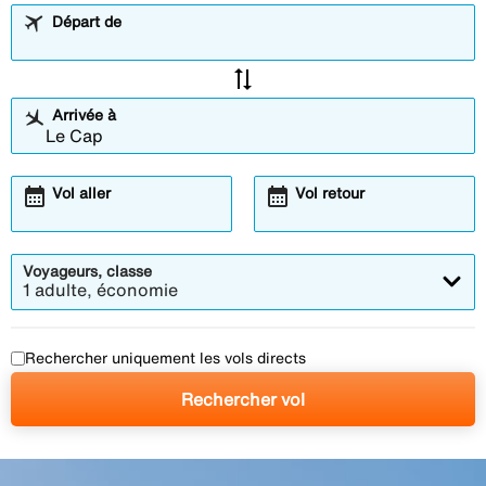
Départ de
sync_alt
Arrivée à
calendar_month
calendar_month
Vol aller
Vol retour
Voyageurs, classe
1 adulte, économie
Rechercher uniquement les vols directs
Rechercher vol